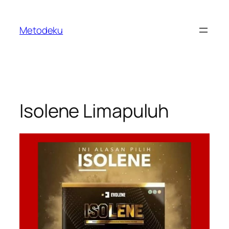
Skip
to
Metodeku
content
Isolene Limapuluh