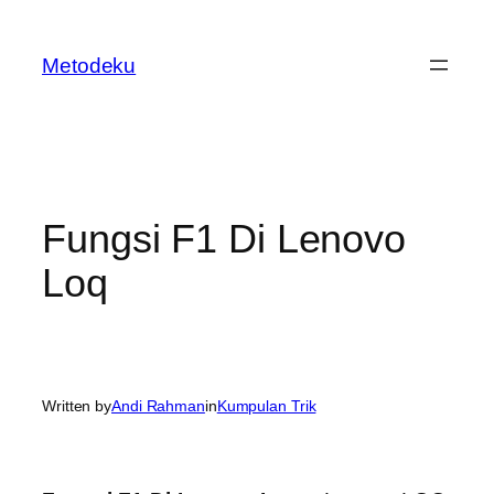
Skip
to
Metodeku
content
Fungsi F1 Di Lenovo
Loq
Written by
Andi Rahman
in
Kumpulan Trik