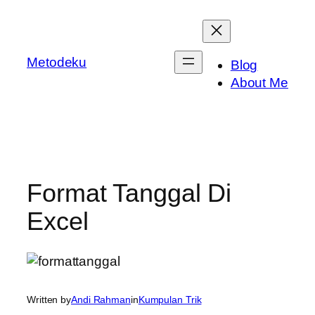
Skip
to
content
Metodeku
Blog
About Me
Format Tanggal Di
Excel
Written by
Andi Rahman
in
Kumpulan Trik