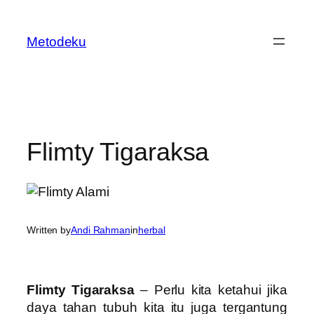
Skip
to
Metodeku
content
Flimty Tigaraksa
Written by
Andi Rahman
in
herbal
Flimty Tigaraksa
– Perlu kita ketahui jika
daya tahan tubuh kita itu juga tergantung