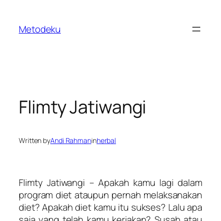
Skip
to
Metodeku
content
Flimty Jatiwangi
Written by
Andi Rahman
in
herbal
Flimty Jatiwangi – Apakah kamu lagi dalam
program diet ataupun pernah melaksanakan
diet? Apakah diet kamu itu sukses? Lalu apa
saja yang telah kamu kerjakan? Susah atau