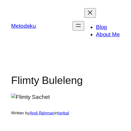
Skip
to
content
Metodeku
Blog
About Me
Flimty Buleleng
Written by
Andi Rahman
in
herbal