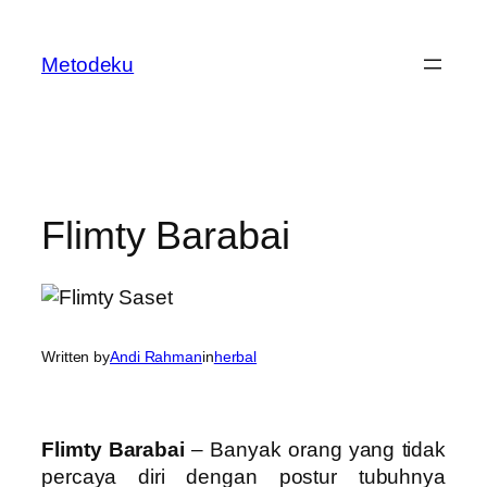
Skip
to
Metodeku
content
Flimty Barabai
Written by
Andi Rahman
in
herbal
Flimty Barabai
– Banyak orang yang tidak
percaya diri dengan postur tubuhnya