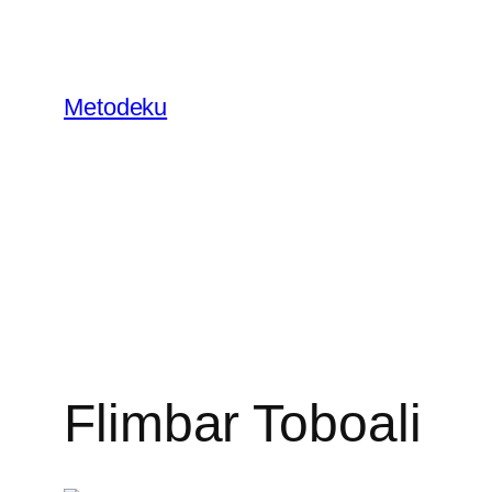
Skip
to
content
Metodeku
Flimbar Toboali