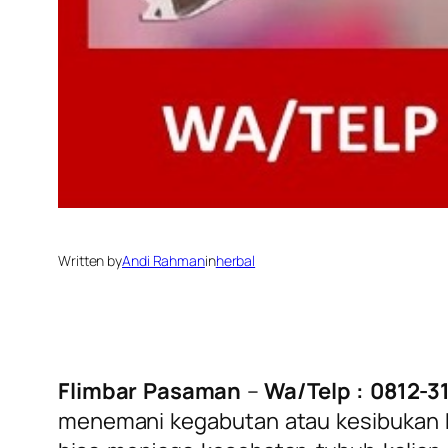
Written by
Andi Rahman
in
herbal
Flimbar Pasaman
–
Wa/Telp : 0812-3
menemani kegabutan atau kesibukan kit