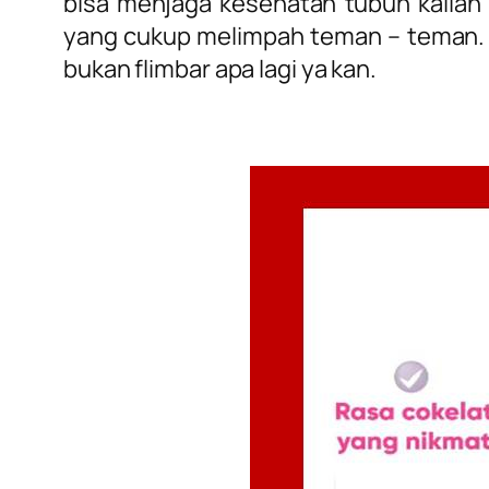
bisa menjaga kesehatan tubuh kalian
yang cukup melimpah teman – teman. Ka
bukan flimbar apa lagi ya kan.