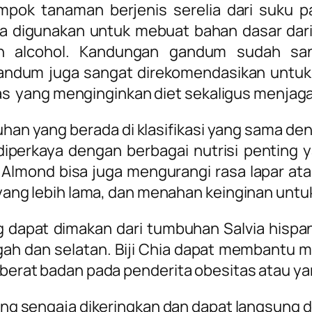
pok tanaman berjenis serelia dari suku p
a digunakan untuk mebuat bahan dasar dari
an alcohol. Kandungan gandum sudah sa
ndum juga sangat direkomendasikan untuk 
as yang menginginkan diet sekaligus menjag
an yang berada di klasifikasi yang sama de
iperkaya dengan berbagai nutrisi penting y
Almond bisa juga mengurangi rasa lapar at
ang lebih lama, dan menahan keinginan untu
ng dapat dimakan dari tumbuhan Salvia hispa
ngah dan selatan. Biji Chia dapat membantu 
rat badan pada penderita obesitas atau ya
g sengaja dikeringkan dan dapat langsung 