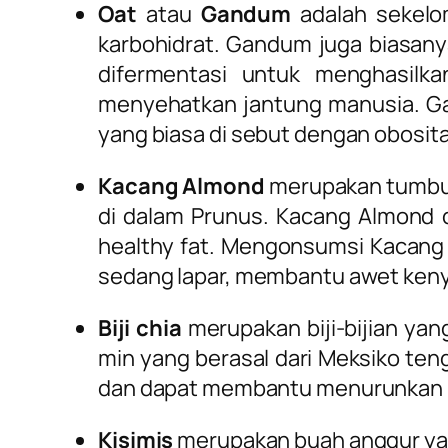
Oat
atau
Gandum
adalah sekelom
karbohidrat. Gandum juga biasany
difermentasi untuk menghasilk
menyehatkan jantung manusia. Ga
yang biasa di sebut dengan obosit
Kacang Almond
merupakan tumbuh
di dalam Prunus. Kacang Almond d
healthy fat. Mengonsumsi Kacang 
sedang lapar, membantu awet keny
Biji chia
merupakan biji-bijian ya
min yang berasal dari Meksiko te
dan dapat membantu menurunkan be
Kisimis
merupakan buah anggur yan