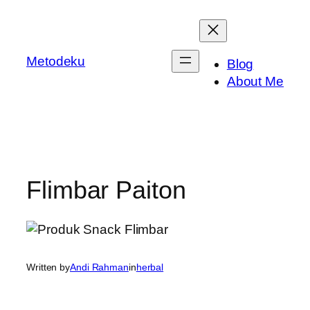
Skip
to
content
Metodeku
Blog
About Me
Flimbar Paiton
Written by
Andi Rahman
in
herbal