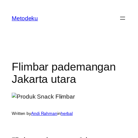
Skip
to
Metodeku
content
Flimbar pademangan
Jakarta utara
Written by
Andi Rahman
in
herbal