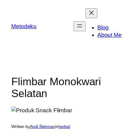
Skip
to
content
Metodeku
Blog
About Me
Flimbar Monokwari
Selatan
Written by
Andi Rahman
in
herbal