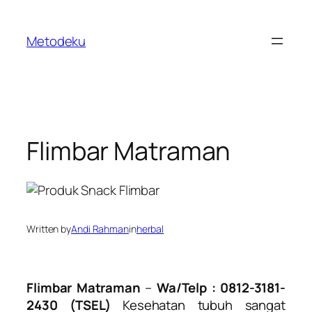
Skip
to
Metodeku
content
Flimbar Matraman
Written by
Andi Rahman
in
herbal
Flimbar Matraman
–
Wa/Telp : 0812-3181-
2430 (TSEL)
Kesehatan tubuh sangat