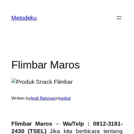
Skip
to
Metodeku
content
Flimbar Maros
Written by
Andi Rahman
in
herbal
Flimbar Maros
–
Wa/Telp : 0812-3181-
2430 (TSEL)
Jika kita berbicara tentang