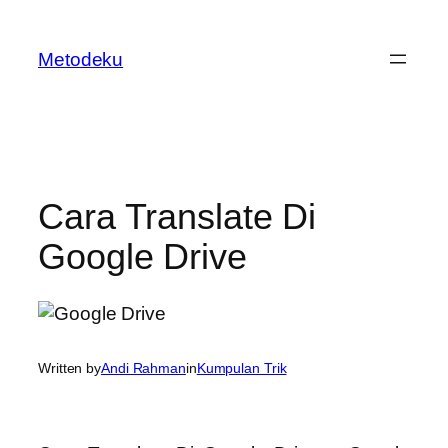
Skip
to
Metodeku
content
Cara Translate Di
Google Drive
Written by
Andi Rahman
in
Kumpulan Trik