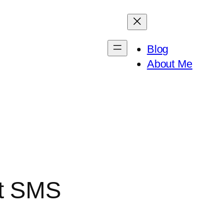
Blog
About Me
at SMS