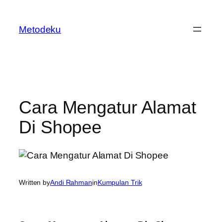
Skip
to
Metodeku
content
Cara Mengatur Alamat
Di Shopee
Written by
Andi Rahman
in
Kumpulan Trik