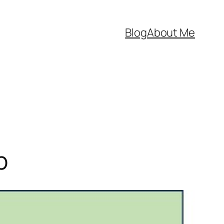
Blog
About Me
p