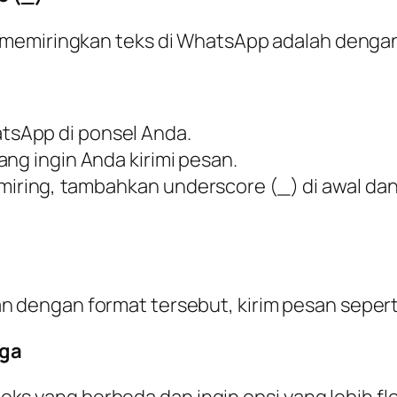
 memiringkan teks di WhatsApp adalah denga
atsApp di ponsel Anda.
yang ingin Anda kirimi pesan.
iring, tambahkan underscore (_) di awal dan 
n dengan format tersebut, kirim pesan seperti
iga
ks yang berbeda dan ingin opsi yang lebih fl