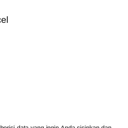
cel
 berisi data yang ingin Anda sisipkan dan