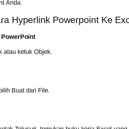
nt Anda.
ra Hyperlink Powerpoint Ke Ex
e PowerPoint
k atau ketuk Objek.
lih Buat dari File.
 kotak Telusuri, temukan buku kerja Excel yang