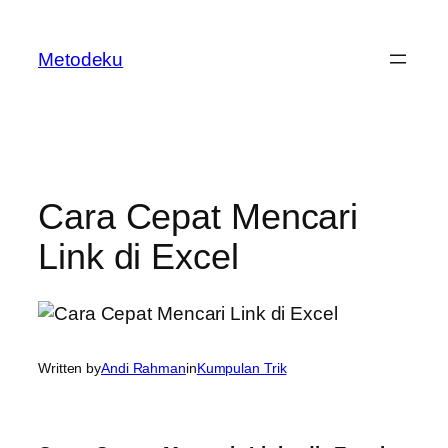
Skip
to
Metodeku
content
Cara Cepat Mencari
Link di Excel
Written by
Andi Rahman
in
Kumpulan Trik