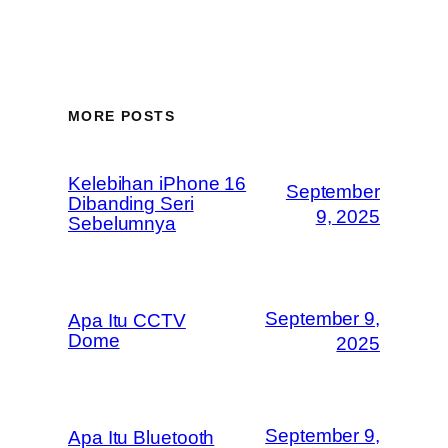
MORE POSTS
Kelebihan iPhone 16
September
Dibanding Seri
9, 2025
Sebelumnya
September 9,
Apa Itu CCTV
Dome
2025
September 9,
Apa Itu Bluetooth