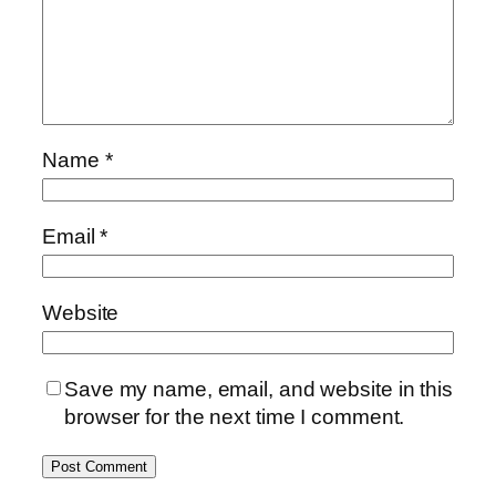
Name
*
Email
*
Website
Save my name, email, and website in this
browser for the next time I comment.