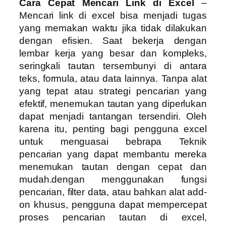
Cara Cepat Mencari Link di Excel
–
Mencari link di excel bisa menjadi tugas
yang memakan waktu jika tidak dilakukan
dengan efisien. Saat bekerja dengan
lembar kerja yang besar dan kompleks,
seringkali tautan tersembunyi di antara
teks, formula, atau data lainnya. Tanpa alat
yang tepat atau strategi pencarian yang
efektif, menemukan tautan yang diperlukan
dapat menjadi tantangan tersendiri. Oleh
karena itu, penting bagi pengguna excel
untuk menguasai bebrapa Teknik
pencarian yang dapat membantu mereka
menemukan tautan dengan cepat dan
mudah.dengan menggunakan fungsi
pencarian, filter data, atau bahkan alat add-
on khusus, pengguna dapat mempercepat
proses pencarian tautan di excel,