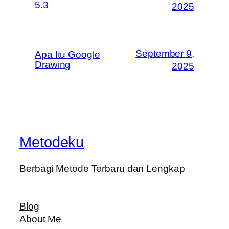
5.3
2025
September 9,
Apa Itu Google
Drawing
2025
Metodeku
Berbagi Metode Terbaru dan Lengkap
Blog
About Me