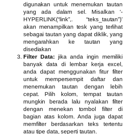
digunakan untuk menemukan tautan
yang ada dalam sel. Misalkan ‘-
HYPERLINK(“link”,. “teks_tautan”)’
akan menampilkan tesk yang terlihat
sebagai tautan yang dapat diklik, yang
mengarahkan ke tautan yang
disediakan
Filter Data:
jika anda ingin memiliki
banyak data di lembar kerja excel,
anda dapat menggunakan fitur filter
untuk mempersempit daftar dan
menemukan tautan dengan lebih
cepat. Pilih kolom, tempat tautan
mungkin berada lalu nyalakan filter
dengan menekan tombol filter di
bagian atas kolom. Anda juga dapat
memfilter berdasarkan teks tertentu
atau tipe data, seperti tautan.