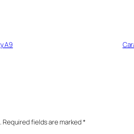
xy A9
Car
.
Required fields are marked
*