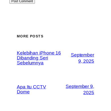
MORE POSTS
Kelebihan iPhone 16
September
Dibanding Seri
9, 2025
Sebelumnya
September 9,
Apa Itu CCTV
Dome
2025