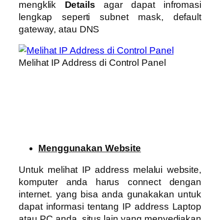
mengklik
Details
agar dapat infromasi
lengkap seperti subnet mask, default
gateway, atau DNS
Melihat IP Address di Control Panel
Menggunakan Website
Untuk melihat IP address melalui website,
komputer anda harus connect dengan
internet. yang bisa anda gunakakan untuk
dapat informasi tentang IP address Laptop
atau PC anda, situs lain yang menyediakan