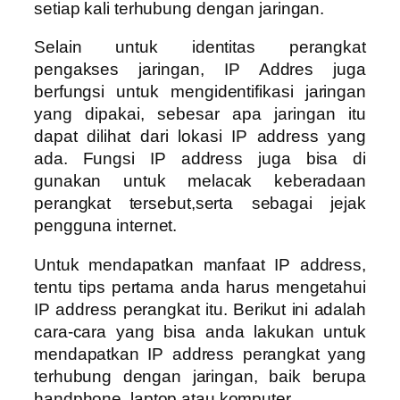
setiap kali terhubung dengan jaringan.
Selain untuk identitas perangkat
pengakses jaringan, IP Addres juga
berfungsi untuk mengidentifikasi jaringan
yang dipakai, sebesar apa jaringan itu
dapat dilihat dari lokasi IP address yang
ada. Fungsi IP address juga bisa di
gunakan untuk melacak keberadaan
perangkat tersebut,serta sebagai jejak
pengguna internet.
Untuk mendapatkan manfaat IP address,
tentu tips pertama anda harus mengetahui
IP address perangkat itu. Berikut ini adalah
cara-cara yang bisa anda lakukan untuk
mendapatkan IP address perangkat yang
terhubung dengan jaringan, baik berupa
handphone, laptop atau komputer.