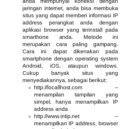
anda mempunyai koneksi dengan
jaringan internet, anda bisa membuka
situs yang dapat memberi informasi IP
address perangkat anda dengan
aplikasi browser yang terinstall pada
smarthone anda. Metode ini
merupakan cara paling gampang.
Cara ini dapat dikenakan pada
smartphone dengan operating system
Android, iOS, ataupun windows.
Cukup banyak situs yang
menyediakannya, sebagai berikut:
http://locallhost.com –
menampilan tampilan yang
simpel, hanya menampilkan IP
address anda
http://www.intip.net –
menampilkan IP address, browser