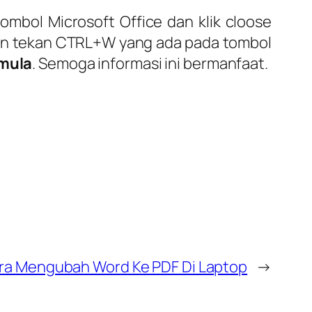
mbol Microsoft Office dan klik cloose
gan tekan CTRL+W yang ada pada tombol
emula
. Semoga informasi ini bermanfaat.
ra Mengubah Word Ke PDF Di Laptop
→