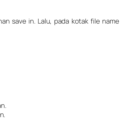
an save in. Lalu, pada kotak file name
an.
n.