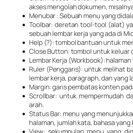
akses mengolah dokumen, misalny
Menubar : Sebuah menu yang didal
Toolbar: deretan tool-tool (alat)
sebuah lembar kerja yang ada di Mi
Help (?): tombol bantuan untuk men
Close Button: tombol untuk keluar 
Lembar Kerja (Workbook): halaman
Ruler (Penggaris): untuk melihat 
lembar kerja, paragraph, dan yang l
Margin: garis pembatas konten pada h
Scrollbar: untuk mempermudah 
arah.
Status Bar: menu yang menunjukkan
halaman, jumlah kata, bahasa yang kit
View: sekumpulan menu yang dig