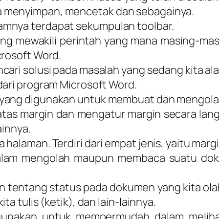
a menyimpan, mencetak dan sebagainya.
amnya terdapat sekumpulan toolbar.
 yang mewakili perintah yang mana masing-ma
crosoft Word.
cari solusi pada masalah yang sedang kita ala
dari program Microsoft Word.
 yang digunakan untuk membuat dan mengola
batas margin dan mengatur margin secara lan
ainnya.
alaman. Terdiri dari empat jenis, yaitu margin
dalam mengolah maupun membaca suatu do
 tentang status pada dokumen yang kita ola
a tulis (ketik), dan lain-lainnya.
unakan untuk mempermudah dalam melihat 