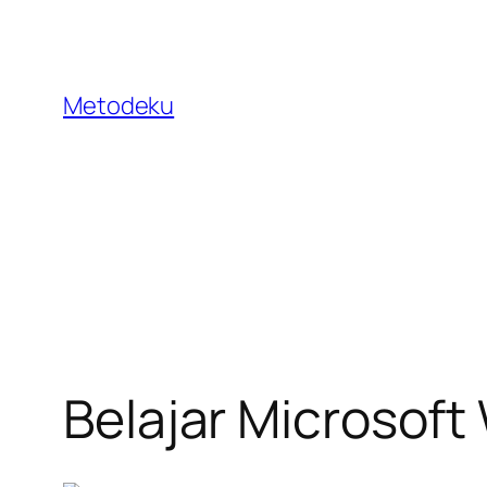
Skip
to
content
Metodeku
Belajar Microsof