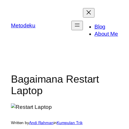
Skip
to
content
Metodeku
Blog
About Me
Bagaimana Restart
Laptop
Written by
Andi Rahman
in
Kumpulan Trik