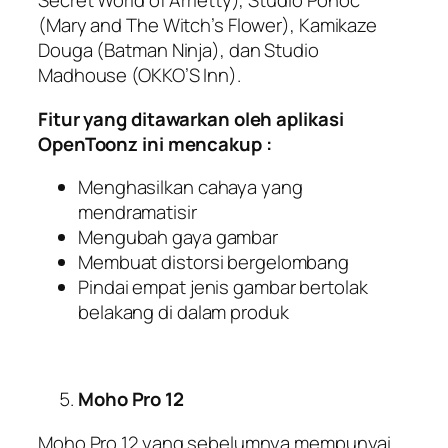
Secret World of Arrietty), Studio Ponoc
(Mary and The Witch’s Flower), Kamikaze
Douga (Batman Ninja), dan Studio
Madhouse (OKKO’S Inn).
Fitur yang ditawarkan oleh aplikasi
OpenToonz ini mencakup :
Menghasilkan cahaya yang
mendramatisir
Mengubah gaya gambar
Membuat distorsi bergelombang
Pindai empat jenis gambar bertolak
belakang di dalam produk
Moho Pro 12
Moho Pro 12 yang sebelumnya mempunyai