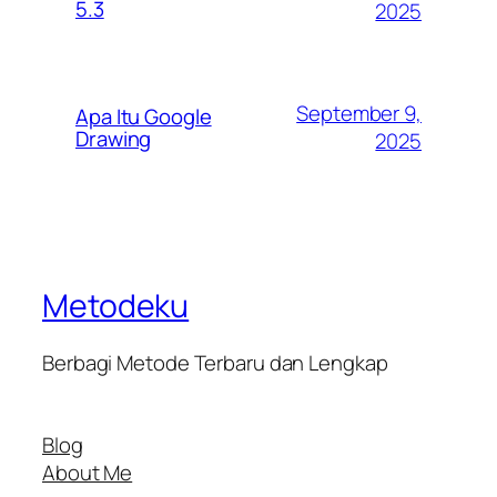
5.3
2025
September 9,
Apa Itu Google
Drawing
2025
Metodeku
Berbagi Metode Terbaru dan Lengkap
Blog
About Me