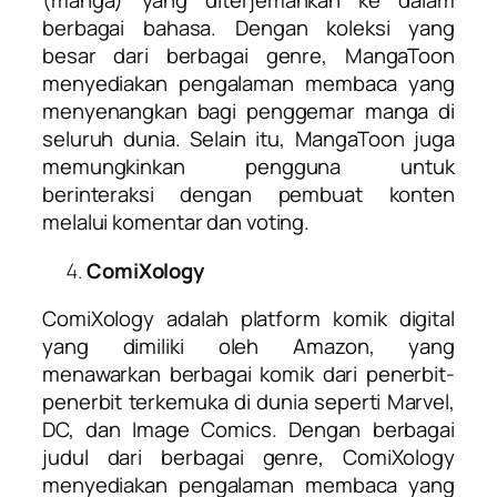
(manga) yang diterjemahkan ke dalam
berbagai bahasa. Dengan koleksi yang
besar dari berbagai genre, MangaToon
menyediakan pengalaman membaca yang
menyenangkan bagi penggemar manga di
seluruh dunia. Selain itu, MangaToon juga
memungkinkan pengguna untuk
berinteraksi dengan pembuat konten
melalui komentar dan voting.
ComiXology
ComiXology adalah platform komik digital
yang dimiliki oleh Amazon, yang
menawarkan berbagai komik dari penerbit-
penerbit terkemuka di dunia seperti Marvel,
DC, dan Image Comics. Dengan berbagai
judul dari berbagai genre, ComiXology
menyediakan pengalaman membaca yang