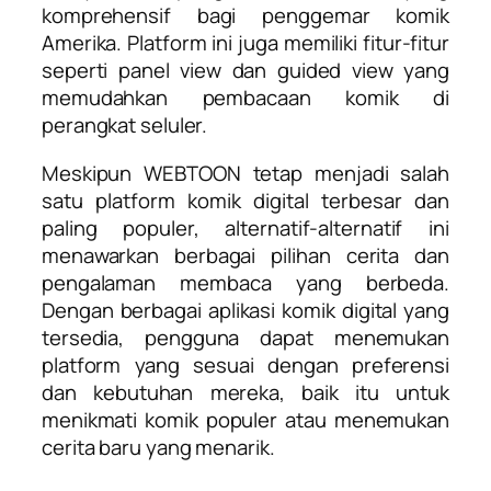
komprehensif bagi penggemar komik
Amerika. Platform ini juga memiliki fitur-fitur
seperti panel view dan guided view yang
memudahkan pembacaan komik di
perangkat seluler.
Meskipun WEBTOON tetap menjadi salah
satu platform komik digital terbesar dan
paling populer, alternatif-alternatif ini
menawarkan berbagai pilihan cerita dan
pengalaman membaca yang berbeda.
Dengan berbagai aplikasi komik digital yang
tersedia, pengguna dapat menemukan
platform yang sesuai dengan preferensi
dan kebutuhan mereka, baik itu untuk
menikmati komik populer atau menemukan
cerita baru yang menarik.