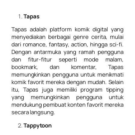
Tapas
Tapas adalah platform komik digital yang
menyediakan berbagai genre cerita, mulai
dari romance, fantasy, action, hingga sci-fi.
Dengan antarmuka yang ramah pengguna
dan fitur-fitur seperti mode malam,
bookmark, dan komentar, Tapas
memungkinkan pengguna untuk menikmati
komik favorit mereka dengan mudah. Selain
itu, Tapas juga memiliki program tipping
yang memungkinkan pengguna untuk
mendukung pembuat konten favorit mereka
secara langsung.
Tappytoon