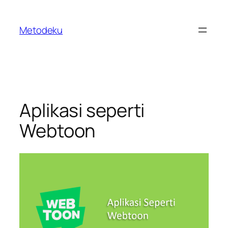
Skip
to
Metodeku
content
Aplikasi seperti
Webtoon