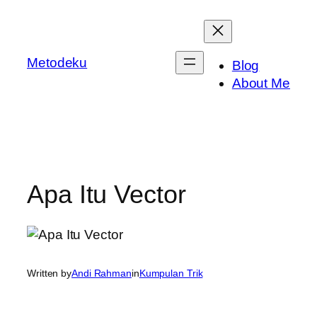
Skip
to
content
Metodeku
Blog
About Me
Apa Itu Vector
Written by
Andi Rahman
in
Kumpulan Trik