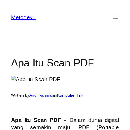
Skip
to
Metodeku
content
Apa Itu Scan PDF
Written by
Andi Rahman
in
Kumpulan Trik
Apa Itu Scan PDF –
Dalam dunia digital
yang semakin maju, PDF (Portable