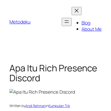
Skip
to
content
Metodeku
Blog
About Me
Apa Itu Rich Presence
Discord
Written by
Andi Rahman
in
Kumpulan Trik