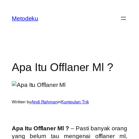
Skip
to
Metodeku
content
Apa Itu Offlaner Ml ?
Written by
Andi Rahman
in
Kumpulan Trik
Apa Itu Offlaner Ml ?
– Pasti banyak orang
yang belum tau mengenai offlaner ml,