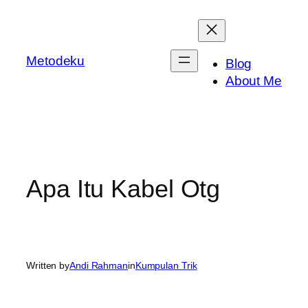
Skip
to
content
Metodeku
Blog
About Me
Apa Itu Kabel Otg
Written by
Andi Rahman
in
Kumpulan Trik