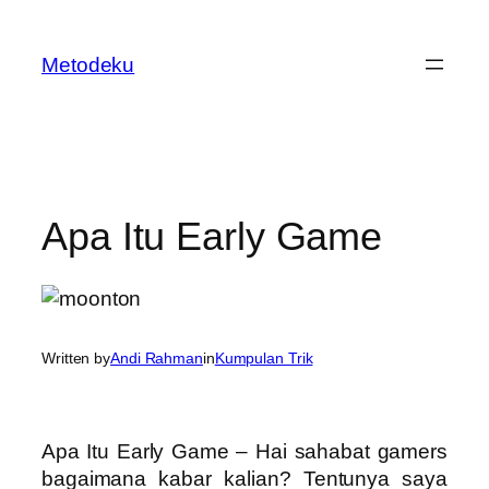
Skip
to
Metodeku
content
Apa Itu Early Game
Written by
Andi Rahman
in
Kumpulan Trik
Apa Itu Early Game – Hai sahabat gamers
bagaimana kabar kalian? Tentunya saya