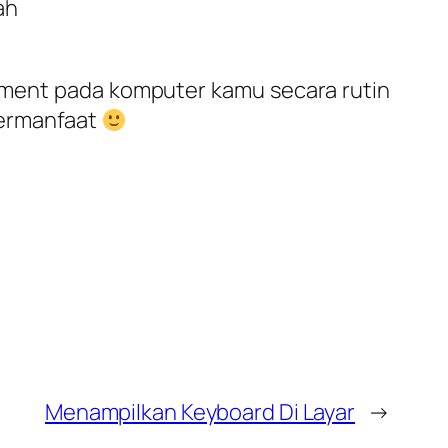
ah
gment pada komputer kamu secara rutin
bermanfaat
Menampilkan Keyboard Di Layar
→