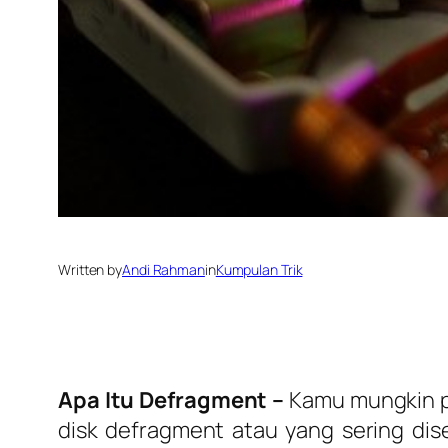
Written by
Andi Rahman
in
Kumpulan Trik
Apa Itu Defragment –
Kamu mungkin p
disk defragment
atau yang sering di