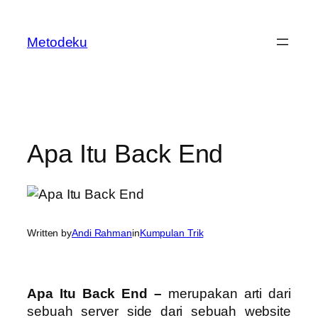
Skip
to
Metodeku
content
Apa Itu Back End
Written by
Andi Rahman
in
Kumpulan Trik
Apa Itu Back End –
merupakan arti dari
sebuah server side dari sebuah website