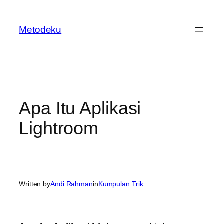
Skip
to
Metodeku
content
Apa Itu Aplikasi
Lightroom
Written by
Andi Rahman
in
Kumpulan Trik