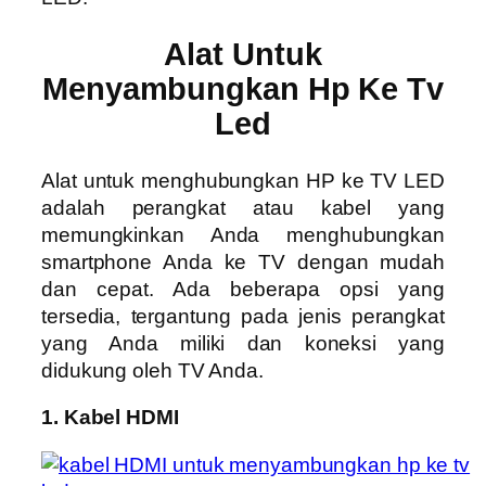
A
lat
U
ntuk
M
enyambungkan
H
p
K
e
T
v
L
ed
Alat untuk menghubungkan HP ke TV LED
adalah perangkat atau kabel yang
memungkinkan Anda menghubungkan
smartphone Anda ke TV dengan mudah
dan cepat. Ada beberapa opsi yang
tersedia, tergantung pada jenis perangkat
yang Anda miliki dan koneksi yang
didukung oleh TV Anda.
1. Kabel HDMI