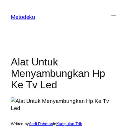
Skip
to
Metodeku
content
Alat Untuk
Menyambungkan Hp
Ke Tv Led
Written by
Andi Rahman
in
Kumpulan Trik