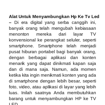
A
lat
U
ntuk
M
enyambungkan
H
p
K
e
T
v
L
ed
–
Di era digital yang serba canggih ini,
banyak orang telah mengubah kebiasaan
menonton mereka dari layar TV
konvensional ke perangkat seluler, seperti
smartphone. Smartphone telah menjadi
pusat hiburan portabel bagi banyak orang,
dengan berbagai aplikasi dan konten
menarik yang dapat dinikmati kapan saja
dan di mana saja. Namun, ada momen
ketika kita ingin menikmati konten yang ada
di smartphone dengan lebih besar, seperti
foto, video, atau aplikasi di layar yang lebih
luas. Inilah saatnya Anda membutuhkan
barang untuk menyambungkan HP ke TV
LED.