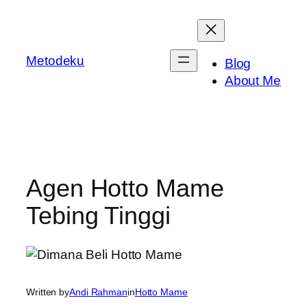
Skip
to
content
Metodeku
Blog
About Me
Agen Hotto Mame
Tebing Tinggi
Written by
Andi Rahman
in
Hotto Mame