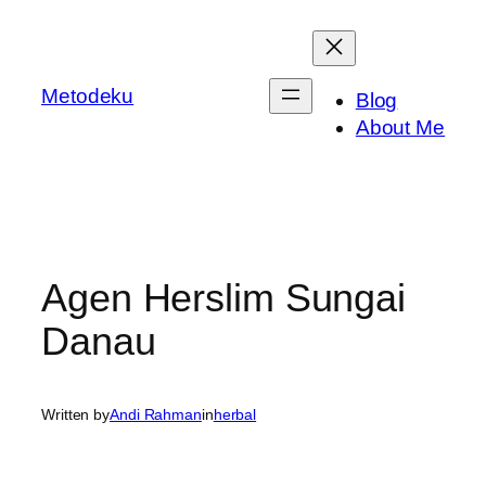
Skip
to
content
Metodeku
Blog
About Me
Agen Herslim Sungai
Danau
Written by
Andi Rahman
in
herbal