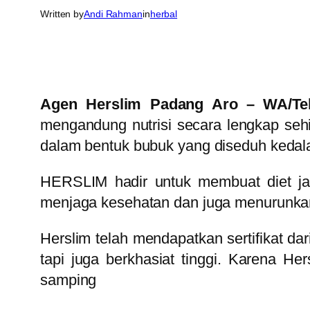
Written by
Andi Rahman
in
herbal
Agen Herslim Padang Aro – WA/Tel
mengandung nutrisi secara lengkap sehi
dalam bentuk bubuk yang diseduh kedala
HERSLIM hadir untuk membuat diet jad
menjaga kesehatan dan juga menurunkan
Herslim telah mendapatkan sertifikat d
tapi juga berkhasiat tinggi. Karena He
samping