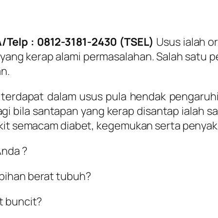
/Telp : 0812-3181-2430 (TSEL)
Usus ialah 
 yang kerap alami permasalahan. Salah satu 
n.
 terdapat dalam usus pula hendak pengaru
agi bila santapan yang kerap disantap ialah 
akit semacam diabet, kegemukan serta penyak
Anda ?
bihan berat tubuh?
t buncit?