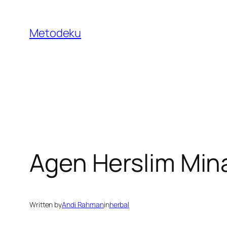
Skip
to
Metodeku
content
Agen Herslim Min
Written by
Andi Rahman
in
herbal