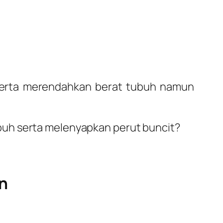
serta merendahkan berat tubuh namun
buh serta melenyapkan perut buncit?
n