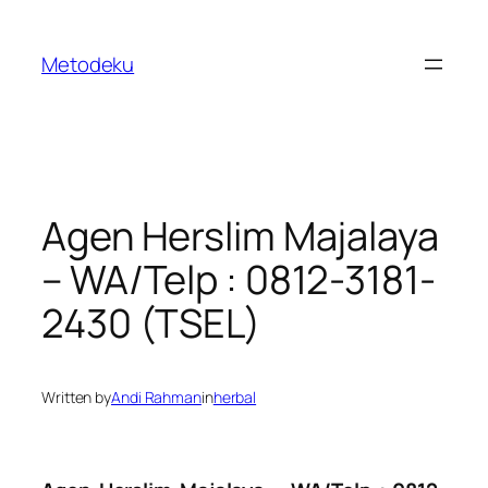
Skip
to
Metodeku
content
Agen Herslim Majalaya
– WA/Telp : 0812-3181-
2430 (TSEL)
Written by
Andi Rahman
in
herbal