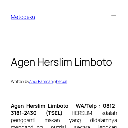
Skip
to
Metodeku
content
Agen Herslim Limboto
Written by
Andi Rahman
in
herbal
Agen Herslim Limboto – WA/Telp : 0812-
3181-2430 (TSEL)
HERSLIM adalah
pengganti makan yang didalamnya
mengandung nutrisi secara lengkap