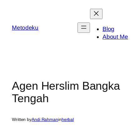
Skip
to
content
Metodeku
Blog
About Me
Agen Herslim Bangka
Tengah
Written by
Andi Rahman
in
herbal