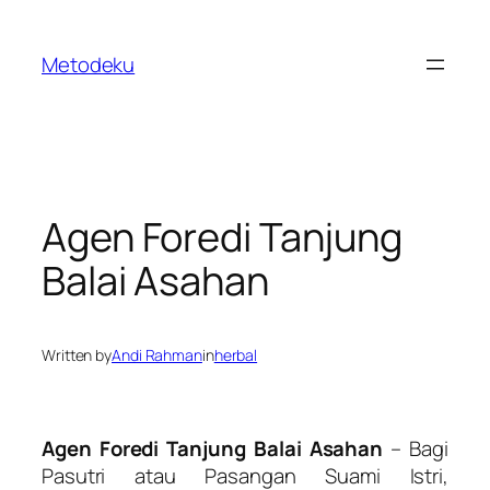
Skip
to
Metodeku
content
Agen Foredi Tanjung
Balai Asahan
Written by
Andi Rahman
in
herbal
Agen Foredi Tanjung Balai Asahan
– Bagi
Pasutri atau Pasangan Suami Istri,