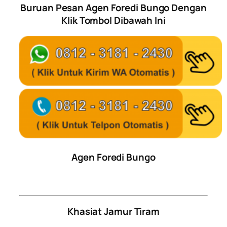
Buruan Pesan Agen Foredi Bungo Dengan
Klik Tombol Dibawah Ini
Agen Foredi Bungo
Khasiat Jamur Tiram