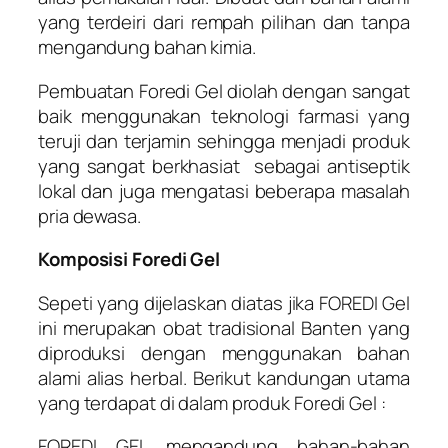
yang terdeiri dari rempah pilihan dan tanpa
mengandung bahan kimia.
Pembuatan Foredi Gel diolah dengan sangat
baik menggunakan teknologi farmasi yang
teruji dan terjamin sehingga menjadi produk
yang sangat berkhasiat sebagai antiseptik
lokal dan juga mengatasi beberapa masalah
pria dewasa.
Komposisi Foredi Gel
Sepeti yang dijelaskan diatas jika FOREDI Gel
ini merupakan obat tradisional Banten yang
diproduksi dengan menggunakan bahan
alami alias herbal. Berikut kandungan utama
yang terdapat di dalam produk Foredi Gel :
FOREDI GEL mengandung bahan-bahan