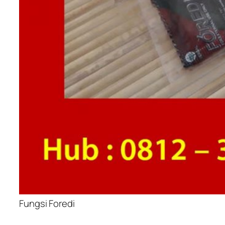
Fungsi Foredi