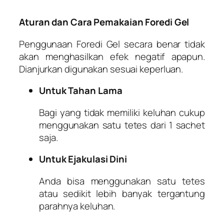
Aturan dan Cara Pemakaian Foredi Gel
Penggunaan Foredi Gel secara benar tidak
akan menghasilkan efek negatif apapun.
Dianjurkan digunakan sesuai keperluan.
Untuk Tahan Lama
Bagi yang tidak memiliki keluhan cukup
menggunakan satu tetes dari 1 sachet
saja.
Untuk Ejakulasi Dini
Anda bisa menggunakan satu tetes
atau sedikit lebih banyak tergantung
parahnya keluhan.