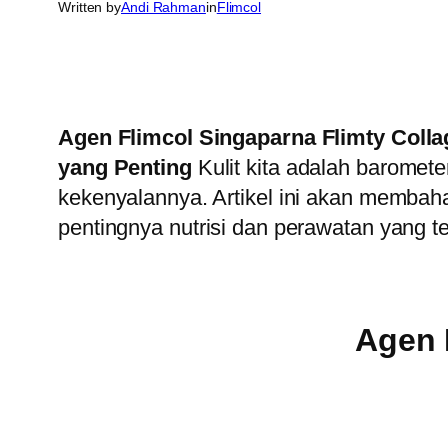
Written by
Andi Rahman
in
Flimcol
Agen Flimcol Singaparna Flimty Collag
yang Penting
Kulit kita adalah baromete
kekenyalannya. Artikel ini akan memba
pentingnya nutrisi dan perawatan yang t
Agen 