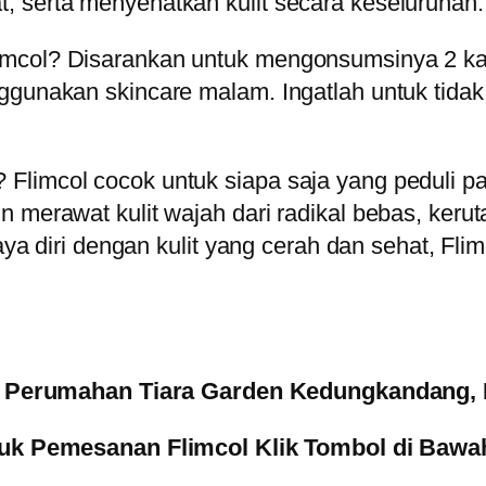
, serta menyehatkan kulit secara keseluruhan.
imcol? Disarankan untuk mengonsumsinya 2 kal
nggunakan skincare malam. Ingatlah untuk tid
limcol cocok untuk siapa saja yang peduli pad
 merawat kulit wajah dari radikal bebas, kerut
caya diri dengan kulit yang cerah dan sehat, Fli
( Perumahan Tiara Garden Kedungkandang, 
uk Pemesanan Flimcol Klik Tombol di Bawah