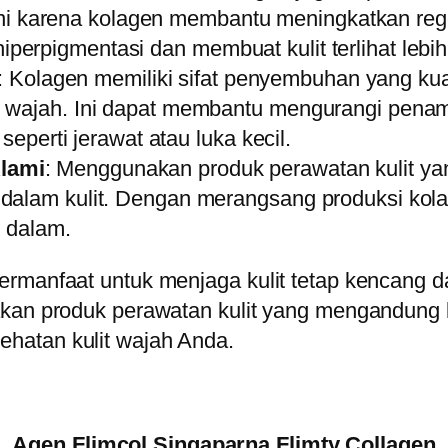
. Ini karena kolagen membantu meningkatkan rege
erpigmentasi dan membuat kulit terlihat lebih
: Kolagen memiliki sifat penyembuhan yang k
t wajah. Ini dapat membantu mengurangi pena
seperti jerawat atau luka kecil.
lami
: Menggunakan produk perawatan kulit y
alam kulit. Dengan merangsang produksi kolag
i dalam.
ermanfaat untuk menjaga kulit tetap kencang d
nakan produk perawatan kulit yang mengandun
hatan kulit wajah Anda.
Agen Flimcol Singaparna Flimty Collagen