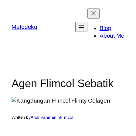
Skip
to
content
Metodeku
Blog
About Me
Agen Flimcol Sebatik
Written by
Andi Rahman
in
Flimcol