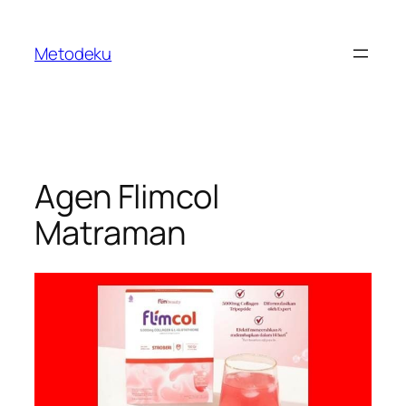
Skip
to
Metodeku
content
Agen Flimcol
Matraman