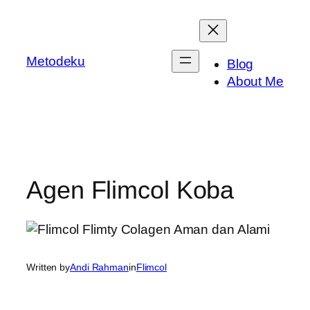
Skip
to
content
Metodeku
Blog
About Me
Agen Flimcol Koba
Written by
Andi Rahman
in
Flimcol