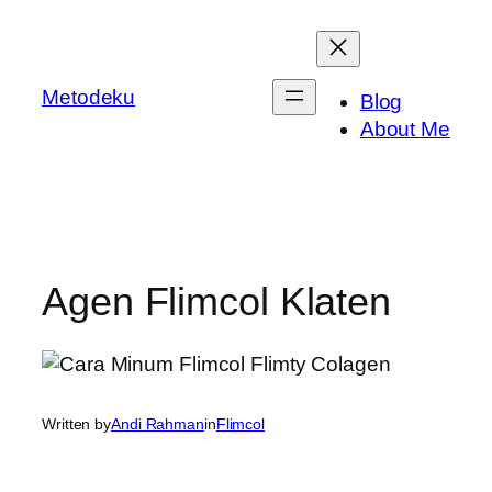
Skip
to
content
Metodeku
Blog
About Me
Agen Flimcol Klaten
Written by
Andi Rahman
in
Flimcol